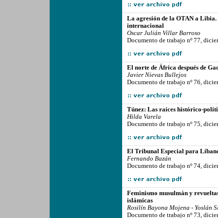
-------------------------------------------------
La agresión de la OTAN a Libia.
internacional
Oscar Julián Villar Barroso
Documento de trabajo nº 77, dici
-------------------------------------------------
El norte de África después de Ga
Javier Nievas Bullejos
Documento de trabajo nº 76, dici
-------------------------------------------------
Túnez: Las raíces histórico-polít
Hilda Varela
Documento de trabajo nº 75, dici
-------------------------------------------------
El Tribunal Especial para Líban
Fernando Bazán
Documento de trabajo nº 74, dici
-------------------------------------------------
Feminismo musulmán y revueltas e
islámicas
Rosilín Bayona Mojena - Yoslán S
Documento de trabajo nº 73, dici