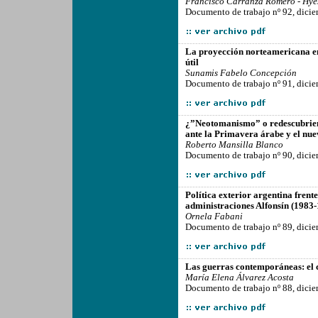
Francisco Carranza Romero - Hy
Documento de trabajo nº 92, dici
-------------------------------------------------
La proyección norteamericana en
útil
Sunamis Fabelo Concepción
Documento de trabajo nº 91, dici
-------------------------------------------------
¿”Neotomanismo” o redescubriend
ante la Primavera árabe y el nue
Roberto Mansilla Blanco
Documento de trabajo nº 90, dici
-------------------------------------------------
Política exterior argentina frente 
administraciones Alfonsín (1983
Ornela Fabani
Documento de trabajo nº 89, dici
-------------------------------------------------
Las guerras contemporáneas: el 
María Elena Álvarez Acosta
Documento de trabajo nº 88, dici