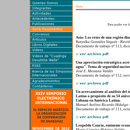
Serie
Para poder ver lo
-------------------------------------------------
Asia: Los retos de una región din
Yunyslka González Vaguéz - Ruvisl
Documento de trabajo nº 113, dic
-------------------------------------------------
Una apreciación estratégica ace
agua". Tema de seguridad nacion
José E. Messana Valdés
Documento de trabajo nº 112, nov
-------------------------------------------------
Un acercamiento al análisis del
Latina a propósito de su 54 anive
Cubana en América Latina.
Manuel Avelino Ricardo Hidalgo 
Documento de trabajo nº 111, oct
-------------------------------------------------
Leopoldo Cancio, eminente econo
María Cristina Hidalgo Valdés