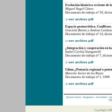
-------------------------------------------------
Evolución histórica reciente de 
Miguel Ángel Cúneo
Documento de trabajo nº 19, dici
-------------------------------------------------
Espacio postsoviético. Conflictos
Graciela Benito y Andrea Cardoz
Documento de trabajo nº 14, dici
-------------------------------------------------
¿Integración y cooperación en las
Isabel Cecilia Stanganelli
Documento de trabajo nº 7, dicie
-------------------------------------------------
China ¿Potencia regional o pote
Marcelo Javier de los Reyes
Documento de trabajo nº 1, 1999
-------------------------------------------------
Quienes Somos
-
Integrantes
-
Actividades
-
An
Agr
CopyRight 2005