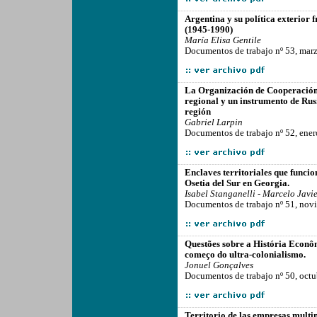
-------------------------------------------------
Argentina y su política exterior 
(1945-1990)
María Elisa Gentile
Documentos de trabajo nº 53, mar
-------------------------------------------------
La Organización de Cooperación 
regional y un instrumento de Ru
región
Gabriel Larpin
Documentos de trabajo nº 52, ene
-------------------------------------------------
Enclaves territoriales que funcio
Osetia del Sur en Georgia.
Isabel Stanganelli - Marcelo Javie
Documentos de trabajo nº 51, nov
-------------------------------------------------
Questões sobre a História Econô
começo do ultra-colonialismo.
Jonuel Gonçalves
Documentos de trabajo nº 50, octu
-------------------------------------------------
Territorio de las empresas multi