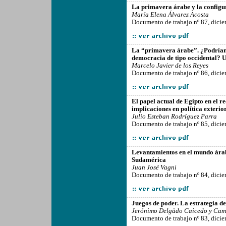
-------------------------------------------------
La primavera árabe y la configu
María Elena Álvarez Acosta
Documento de trabajo nº 87, dici
-------------------------------------------------
La “primavera árabe”. ¿Podrían 
democracia de tipo occidental? U
Marcelo Javier de los Reyes
Documento de trabajo nº 86, dici
-------------------------------------------------
El papel actual de Egipto en el r
implicaciones en política exterio
Julio Esteban Rodríguez Parra
Documento de trabajo nº 85, dici
-------------------------------------------------
Levantamientos en el mundo árab
Sudamérica
Juan José Vagni
Documento de trabajo nº 84, dici
-------------------------------------------------
Juegos de poder. La estrategia de
Jerónimo Delgådo Caicedo y Cami
Documento de trabajo nº 83, dici