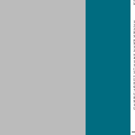
L
l
1
2
2
R
S
p
M
3
J
y
4
1
1
(
5
r
L
E
6
7
U
8
9
1
U