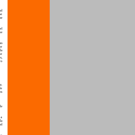
al
se
se
el
ue
as
ue
la
ue
s,
ro
a.
de
en
de
 a
la
al