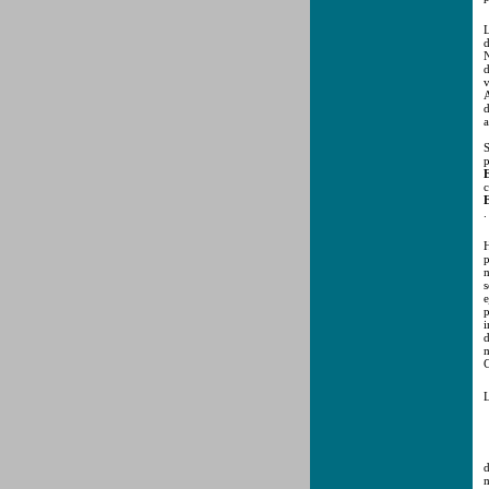
L
d
N
d
v
A
d
a
S
p
E
c
E
.
H
p
m
s
e
p
i
d
m
C
L
d
m