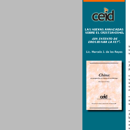
i
s
s
•
J
p
•
v
i
u
e
•
m
s
•
J
b
s
m
s