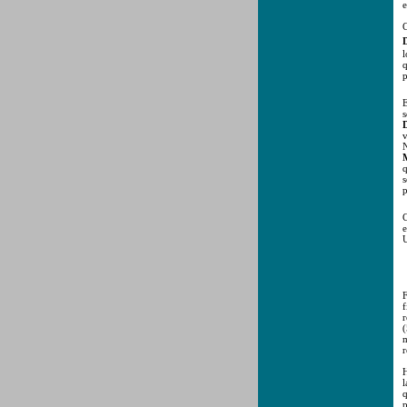
e
C
D
l
q
p
E
s
D
v
N
q
p
C
e
U
F
f
r
(
m
r
H
l
q
p