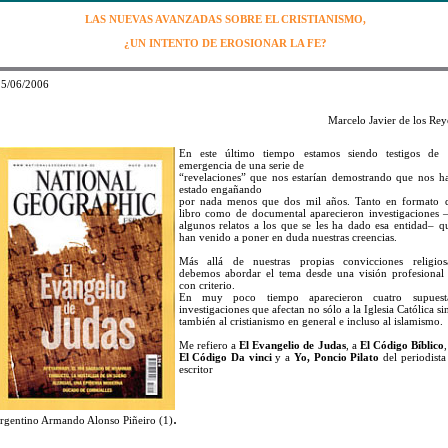
LAS NUEVAS AVANZADAS SOBRE EL CRISTIANISMO,
¿UN INTENTO DE EROSIONAR LA FE?
5/06/2006
Marcelo Javier de los Rey
En este último tiempo estamos siendo testigos de 
emergencia de una serie de
“revelaciones” que nos estarían demostrando que nos h
estado engañando
por nada menos que dos mil años. Tanto en formato 
libro como de documental aparecieron investigaciones 
algunos relatos a los que se les ha dado esa entidad– q
han venido a poner en duda nuestras creencias.
Más allá de nuestras propias convicciones religios
debemos abordar el tema desde una visión profesional
con criterio.
En muy poco tiempo aparecieron cuatro supuest
investigaciones que afectan no sólo a la Iglesia Católica si
también al cristianismo en general e incluso al islamismo.
Me refiero a
El Evangelio de Judas
, a
El Código Bíblico
El Código Da vinci
y a
Yo, Poncio Pilato
del periodista
escritor
.
rgentino Armando Alonso Piñeiro (1)