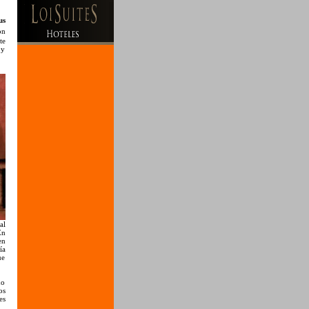
us
on
te
 y
al
En
en
ía
ue
do
os
es