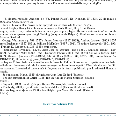
a intención es reducir la humanidad a una sociedad basada en la producción y en el consumo, p
o tanto podría afirmar que hoy la confrontación es entre el materialismo y la religión.
----------------------------------------------------------------------------------------------
 - “El dogma revisado. Anticipo de ‘Yo, Poncio Pilato”. En: Noticias, N° 1534, 20 de mayo 
006, año XXIX, p. 94 y 95
 - Para su historia Dan Brown se ha apoyado en los libros de Michael Baigent,
ichard Leigh y Henry Lincoln especialmente en Holy Blood, Holy Grail (Santa
angre, Santo Grial) quienes le iniciaron un juicio por plagio. De estos autores tomó el nomb
ara uno de sus personajes, Leigh Teabing (anagrama de Baigent). También recurrió a las obras 
argaret Starbird.
 -George Washington (1789-1797), James Monroe (1817-1825), Andrew Jackson (1829-1837
ames Buchanan (1857-1861), William McKinley (1897-1901), Theodore Roosevelt (1901-190
 Frankin D. Roosevelt (1933-1945) entre otros.
 - Bernardino Rivadavia (1826), Justo José de Urquiza (1854-1860), Santiago Derqui (186
862), Bartolomé Mitre (1862-1868), Domingo F.Sarmiento (1868-1874), Carlos Pellegrini (189
892), Manuel Quintana (1904-1906), Julio A. Roca (1880-1886, 1898-1904) Roque Sáenz Pe
1910-1914), Hipólito Yrigoyen (1916-1922, 1928-1930).
 - Jaques Chirac habría mantenido esa influencia. Felipe González en España también habr
ecibido un fuerte respaldo de los masones según el historiador español César Vidal autor del lib
os masones. La sociedad secreta más influyente de la historia publicado por la editorial Planeta 
spaña.
 - Je vous salue, Marie, 1985, dirigida por Jean-Luc Godard (Francia).
 - The last temptation of Christ, 1988, fue un film de Martin Scorsese (Estados
nidos).
 - Stigmata, 1999, fue dirigida por Rupert Wainwright (Estados Unidos).
 - The body, 2000, cuyo director fue Jonas McCord (Estados Unidos – Israel).
0 - Este largometraje es de 1988 y fue dirigido por Meter McDonald (Estados
nidos).
Descargar Artículo PDF