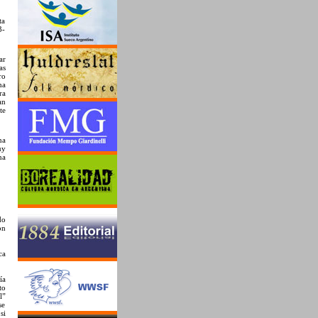
ta
3-
ar
as
ro
ha
ra
an
te
na
uy
na
do
on
ca
ía
to
l”
se
si