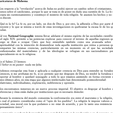
aricaturas de Mahoma
.
on respecto a la “revelación” acerca de Judas no podrá ejercer un cambio sobre el cristianismo, 
enos sobre el catolicismo, porque lo que se trata es de poner en duda una cuestión de fe. La fe 
cepta sin cuestionamientos y constituye el misterio de toda religión. Se asumen los hechos y no 
os discute.
Qué es la fe? La fe es, por un lado, un don de Dios y, por otro, la adhesión a Dios por parte d
reyente y lo que se intenta a través de estas investigaciones es quebrantar la escasa fe de los q
udan.
al vez
National Geographic
intenta llevar adelante el mismo espíritu de las sociedades científic
el siglo XIX: permitir a las potencias explorar para conocer el terreno de aquellas regiones q
luego se iban a ocupar. Claro que hoy entendido también como una avanzada sobre 
spiritualidad con la intención de desmembrar toda aquella institución que reúna a personas q
omparten las mismas creencias, particularmente en un momento en el que las sociedade
esilusionadas del materialismo y de las ideologías se refugian en sus nacionalismos pe
specialmente en su fe religiosa.
n el Salmo 23 leemos:
l Señor es mi pastor: nada me falta.
odemos extrapolar esta frase y aplicarla a cualquier creencia en Dios para entender su fortalez
ntonces, si me arrebatan mi fe, si yo permito que me despojen de Dios, no tendré la fortaleza 
oportar al hombre y quedaré sojuzgado a todo lo que estamos asistiendo en forma creciente 
stos últimos años, en esta etapa que algunos intelectuales han denominado postmodernidad:
elativismo, individualismo, explotación, indiferencia y opresión.
os encontramos inmersos en un nuevo proceso imperial. El objetivo es despojar al hombre 
eferencias y éstas están dadas por instituciones que es necesario demoler.
urante la existencia del mundo comunista la confrontación era entre el marxismo y la religión,
a cual el primero consideraba como el “opio de los pueblos”. La religión le impone valores a 
ociedad, una moral con la que podamos o no estar de acuerdo, y por lo tanto una resistencia 
pensamiento único”.