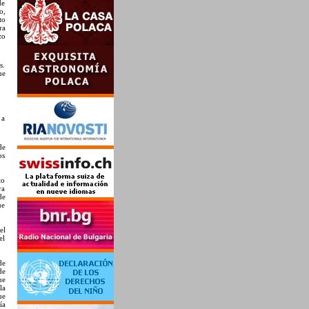
de
o,
to
ra
zo
s.
ue
 a
de
os
.
to
ra
de
ue
el
el
de
de
ue
la
ue
ía