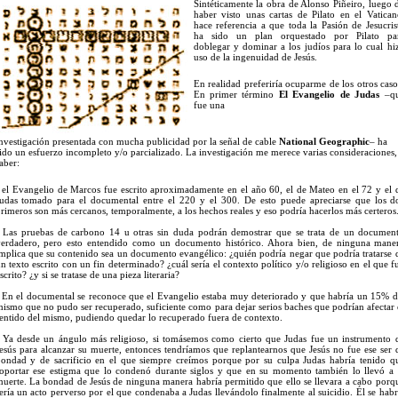
Sintéticamente la obra de Alonso Piñeiro, luego 
haber visto unas cartas de Pilato en el Vatican
hace referencia a que toda la Pasión de Jesucris
ha sido un plan orquestado por Pilato pa
doblegar y dominar a los judíos para lo cual hi
uso de la ingenuidad de Jesús.
En realidad preferiría ocuparme de los otros caso
En primer término
El Evangelio de Judas
–q
fue una
nvestigación presentada con mucha
publicidad por la señal de cable
National
Geographic
– ha
ido un esfuerzo incompleto y/o parcializado. La investigación me merece varias consideraciones,
aber:
 el Evangelio de Marcos fue escrito aproximadamente en el año 60, el de Mateo en el 72 y el 
udas tomado para el documental entre el 220 y el 300. De esto puede apreciarse que los d
rimeros son más cercanos, temporalmente, a los hechos reales y eso podría hacerlos más certeros
 Las pruebas de carbono 14 u otras sin duda podrán demostrar que se trata de un documen
erdadero, pero esto entendido como un documento histórico. Ahora bien, de ninguna mane
mplica que su contenido sea un documento evangélico: ¿quién podría negar que podría tratarse 
n texto escrito con un fin determinado? ¿cuál sería el contexto político y/o religioso en el que f
scrito? ¿y si se tratase de una pieza literaria?
 En el documental se reconoce que el Evangelio estaba muy deteriorado y que habría un 15% d
ismo que no pudo ser recuperado, suficiente como para dejar serios baches que podrían afectar 
entido del mismo, pudiendo quedar lo recuperado fuera de contexto.
 Ya desde un ángulo más religioso, si tomásemos como cierto que Judas fue un instrumento 
esús para alcanzar su muerte, entonces tendríamos que replantearnos que Jesús no fue ese ser 
ondad y de sacrificio en el que siempre creímos porque por su culpa Judas habría tenido q
oportar ese estigma que lo condenó durante siglos y que en su momento también lo llevó a 
uerte. La bondad de Jesús de ninguna manera habría permitido que ello se llevara a cabo porq
ería un acto perverso por el que condenaba a Judas llevándolo finalmente al suicidio. Él se habr