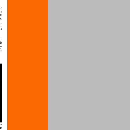
ad
de
te
na
l,
El
ia
in
de
ue
),
os
as