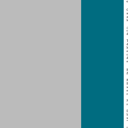
c
C
m
a
l
¿
c
d
T
d
e
c
d
e
E
E
P
E
s
e
r
N
r
D
l
s
“