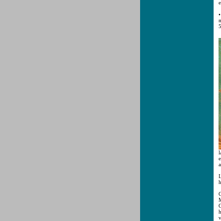
e
•
m
5
l
e
a
L
h
C
M
G
h
v