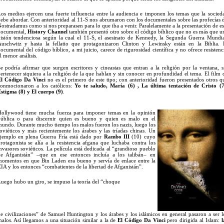
os medios ejercen una fuerte influencia entre la audiencia e imponen los temas que la socied
ebe abordar. Con anterioridad al 11-S nos abrumaron con los documentales sobre las profecías 
ostradamus como si nos preparasen para lo que iba a venir. Paralelamente a la presentación de es
ocumental,
History Channel
también presentó otro sobre el código bíblico que no es más que u
isión tendenciosa según la cual el 11-S, el asesinato de Kennedy, la Segunda Guerra Mundia
uschwitz y hasta la fellatio que protagonizaron Clinton y Lewinsky están en la Biblia. 
ocumental del código bíblico, a mi juicio, carece de rigurosidad científica y no ofrece resistenc
l menor análisis.
e podría afirmar que surgen escritores y cineastas que entran a la religión por la ventana, s
ertenecer siquiera a la religión de la que hablan y sin conocer en profundidad el tema. El film 
l Código Da Vinci
no es el primero de este tipo; con anterioridad fueron presentados otros q
onmocionaron a los católicos:
Yo te saludo, María (6) , La última tentación de Cristo (7
stigma (8) y El cuerpo (9)
.
ollywood tiene mucha fuerza para imponer temas en la opinión
ública o para discernir quien es bueno y quien es malo en el
undo. Durante mucho tiempo los malos fueron los nazis, luego los
oviéticos y más recientemente los árabes y las tríadas chinas. Un
jemplo en plena Guerra Fría está dado por
Rambo III
(10) cuyo
rotagonista se alía a la resistencia afgana que luchaba contra los
nvasores soviéticos. La película está dedicada al “grandioso pueblo
e Afganistán” –que en ese entonces incluía a los talibán– en
omentos en que Bin Laden era bueno y servía de enlace entre la
IA y los entonces “combatientes de la libertad de Afganistán”.
uego hubo un giro, se impuso la teoría del
“choque
e civilizaciones” de Samuel Huntington y los árabes y los islámicos en general pasaron a ser l
alos. Así llegamos a una situación similar a la de
El Código Da Vinci
pero dirigida al Islam:
l