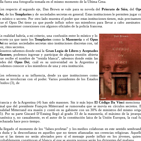
lla fuera una fotografía tomada en el mismo momento de la Última Cena.
on respecto al segundo eje, Dan Brown se vale para su novela del
Priorato de Sión
, del
Op
ei
, de los
Templarios
y de
sociedades secretas en general. Estas instituciones le permiten jugar c
o místico o secreto. Por otro lado muestra el poder que estas instituciones tienen, más precisamen
ue el Opus Dei tiene ya que puede influir sobre sus miembros para llevar a cabo asesinatos
uede mantener conexiones con algunos oficiales de la policía francesa.
n realidad habría, a mi criterio, una confusión entre lo místico y lo
ecreto ya que tanto los
Templarios
como la
Masonería
o el
Opus
ei
no serían sociedades secretas sino instituciones discretas con, tal
ez, ritos secretos.
osotros sabemos donde está la
Gran Logia de Libres y Aceptados
Masones
, podemos ingresar y participar de alguna reunión abierta
ue recibe el nombre de “tenida blanca”, sabemos donde están las
sedes del
Opus Dei
, cuál es su universidad en la Argentina y
odemos conocer a los miembros de una y otra institución.
on referencia a su influencia, desde ya que instituciones como
stas se involucran con el poder. Varios presidentes de los Estados
nidos (3), de
rancia y de la Argentina (4) han sido masones. Sin ir más lejos
El Código Da Vinci
menciona 
inal que del presidente François Mitterrand se rumoreaba que se movía en círculos secretos. 
ealidad Mitterrand era masón y contó en su gabinete con un 30% de ministros del mismo orig
5). Por su parte Giscard D’Estaing llegó al grado 33 de la masonería, el máximo de la jerarqu
asónica y, no casualmente, es el autor de la constitución laica de la Unión Europea, la cual f
echazada hace poco tiempo.
a llegado el momento de los “falsos profetas” y los medios colaboran en este sentido sembran
a duda y la desconfianza en aquellos que no tienen afianzadas sus creencias religiosas. Aquell
ue si las tienen no serán afectados pero sí el mensaje puede influir en los jóvenes, quien
robablemente constituyan el blanco al que se apunta porque serán los dirigentes del mañana.