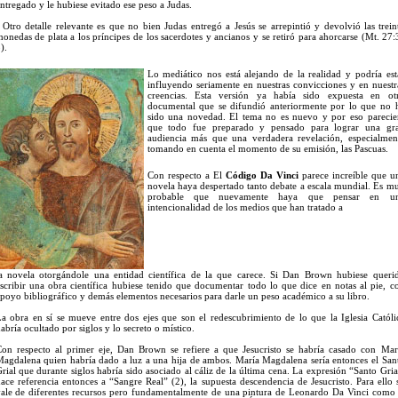
ntregado y le hubiese evitado ese peso a Judas.
 Otro detalle relevante es que no bien Judas entregó a Jesús se arrepintió y devolvió las trein
onedas de plata a los príncipes de los sacerdotes y ancianos y se retiró para ahorcarse (Mt. 27:
).
Lo mediático nos está alejando de la realidad y podría est
influyendo seriamente en nuestras convicciones y en nuestr
creencias. Esta versión ya había sido expuesta en ot
documental que se difundió anteriormente por lo que no 
sido una novedad. El tema no es nuevo y por eso parecie
que todo fue preparado y pensado para lograr una gr
audiencia más que una verdadera revelación, especialmen
tomando en cuenta el momento de su emisión, las Pascuas.
Con respecto a El
Código Da Vinci
parece increíble que u
novela haya despertado tanto debate a escala mundial. Es m
probable que nuevamente haya que pensar en u
intencionalidad de los medios que han tratado a
a novela otorgándole una entidad científica de la que carece. Si Dan Brown hubiese queri
scribir una obra científica hubiese tenido que documentar todo lo que dice en notas al pie, c
poyo bibliográfico y demás elementos necesarios para darle un peso académico a su libro.
a obra en sí se mueve entre dos ejes que son el redescubrimiento de lo que la Iglesia Católi
abría ocultado por siglos y lo secreto o místico.
on respecto al primer eje, Dan Brown se refiere a que Jesucristo se habría casado con Mar
agdalena quien habría dado a luz a una hija de ambos. María Magdalena sería entonces el San
rial que durante siglos habría sido asociado al cáliz de la última cena. La expresión “Santo Gria
ace referencia entonces a “Sangre Real” (2), la supuesta descendencia de Jesucristo. Para ello 
ale de diferentes recursos pero fundamentalmente de una pintura de Leonardo Da Vinci como 