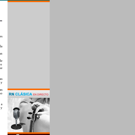
es
la
an
de
–o
ue
as
 y
as
no
, a
 y